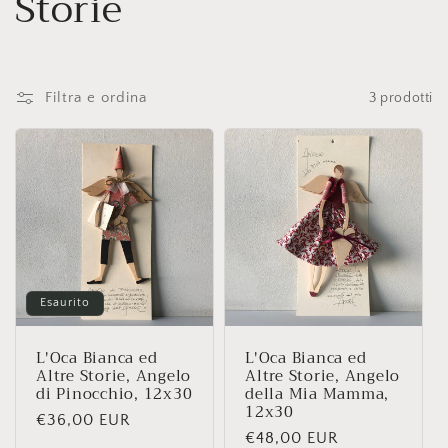
o
Storie
l
l
Filtra e ordina
3 prodotti
e
z
i
o
Esaurito
n
e
L'Oca Bianca ed
L'Oca Bianca ed
Altre Storie, Angelo
Altre Storie, Angelo
di Pinocchio, 12x30
della Mia Mamma,
:
12x30
Prezzo
€36,00 EUR
Prezzo
€48,00 EUR
di