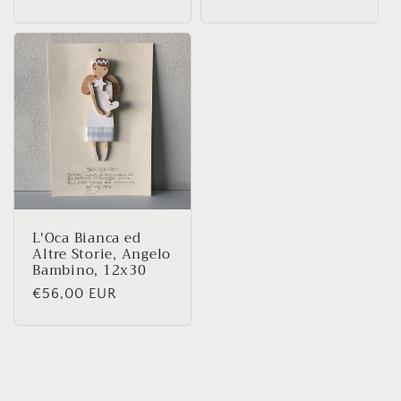
di
listino
listino
L'Oca Bianca ed
Altre Storie, Angelo
Bambino, 12x30
Prezzo
€56,00 EUR
di
listino