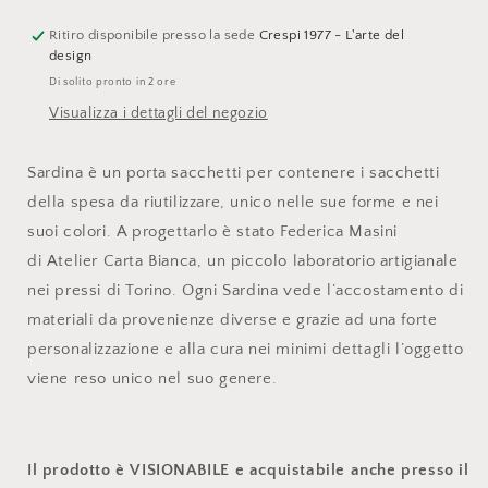
tessuto,
tessuto,
60x14
60x14
Ritiro disponibile presso la sede
Crespi 1977 - L'arte del
cm
cm
design
Di solito pronto in 2 ore
Visualizza i dettagli del negozio
Sardina è un porta sacchetti per contenere i sacchetti
della spesa da riutilizzare, unico nelle sue forme e nei
suoi colori. A progettarlo è stato Federica Masini
di
Atelier Carta Bianca, un piccolo laboratorio artigianale
nei pressi di Torino. Ogni Sardina vede l’accostamento di
materiali da provenienze diverse e grazie ad una forte
personalizzazione e alla cura nei minimi dettagli l’oggetto
viene reso unico nel suo genere.
Il prodotto è VISIONABILE e acquistabile anche presso il