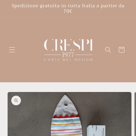
Vai
Spedizione gratuita in tutta Italia a partire da
direttamente
70€
ai contenuti
Carrello
Passa alle
informazioni
sul
prodotto