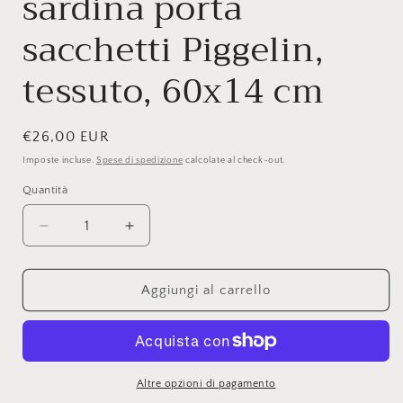
sardina porta
sacchetti Piggelin,
tessuto, 60x14 cm
Prezzo
€26,00 EUR
di
Imposte incluse.
Spese di spedizione
calcolate al check-out.
listino
Quantità
Quantità
Diminuisci
Aumenta
quantità
quantità
per
per
Atelier
Atelier
Aggiungi al carrello
Carta
Carta
Bianca,
Bianca,
sardina
sardina
porta
porta
sacchetti
sacchetti
Altre opzioni di pagamento
Piggelin,
Piggelin,