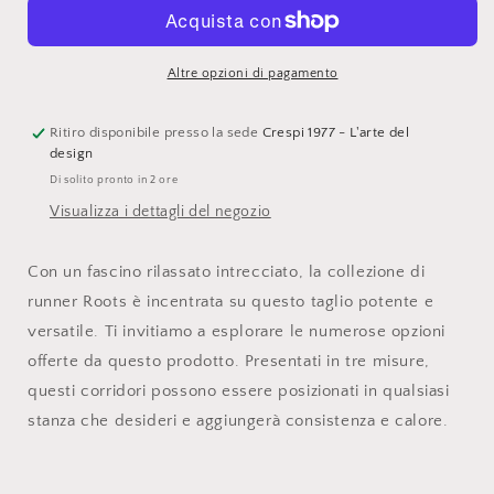
Flatwoven
Flatwoven
Native
Native
NTV2,
NTV2,
Altre opzioni di pagamento
cm.
cm.
50x120
50x120
Ritiro disponibile presso la sede
Crespi 1977 - L'arte del
design
Di solito pronto in 2 ore
Visualizza i dettagli del negozio
Con un fascino rilassato intrecciato, la collezione di
runner Roots è incentrata su questo taglio potente e
versatile. Ti invitiamo a esplorare le numerose opzioni
offerte da questo prodotto. Presentati in tre misure,
questi corridori possono essere posizionati in qualsiasi
stanza che desideri e aggiungerà consistenza e calore.