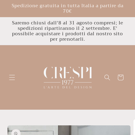
Vai
Spedizione gratuita in tutta Italia a partire da
direttamente
70€
ai contenuti
Saremo chiusi dall'8 al 31 agosto compresi; le
spedizioni ripartiranno il 2 settembre. E'
possibile acquistare i prodotti dal nostro sito
per prenotarli.
Carrello
Passa alle
informazioni
sul
prodotto