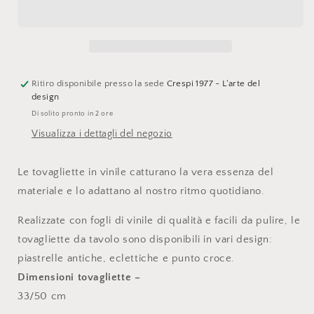
6
6
tovagliette
tovagliette
Frida
Frida
Pattern,
Pattern,
51462
51462
Ritiro disponibile presso la sede
Crespi 1977 - L'arte del
design
Di solito pronto in 2 ore
Visualizza i dettagli del negozio
Le tovagliette in vinile catturano la vera essenza del
materiale e lo adattano al nostro ritmo quotidiano.
Realizzate con fogli di vinile di qualità e facili da pulire, le
tovagliette da tavolo sono disponibili in vari design:
piastrelle antiche, eclettiche e punto croce.
Dimensioni tovagliette –
33/50 cm