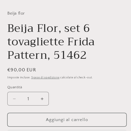
finestra
i
modale
f
Beija flor
Beija Flor, set 6
tovagliette Frida
Pattern, 51462
Prezzo
€90,00 EUR
di
Imposte incluse.
Spese di spedizione
calcolate al check-out.
listino
Quantità
Quantità
Diminuisci
Aumenta
quantità
quantità
per
per
Beija
Beija
Aggiungi al carrello
Flor,
Flor,
set
set