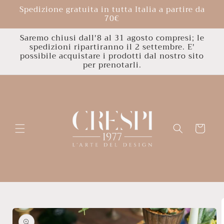
Vai
Spedizione gratuita in tutta Italia a partire da
direttamente
70€
ai contenuti
Saremo chiusi dall'8 al 31 agosto compresi; le
spedizioni ripartiranno il 2 settembre. E'
possibile acquistare i prodotti dal nostro sito
per prenotarli.
Carrello
Passa alle
informazioni
sul
prodotto