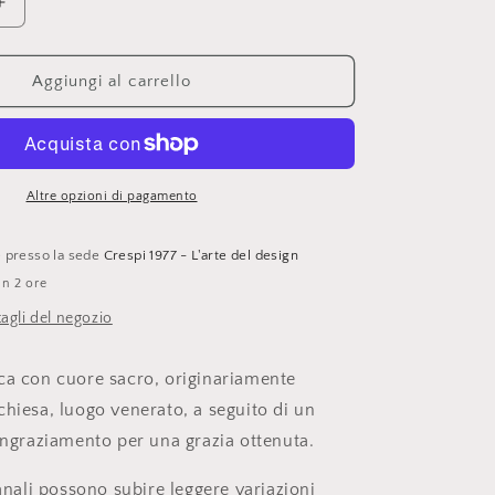
c
Aumenta
quantità
a
per
Boncoeurs,
Aggiungi al carrello
collana
con
ciondolo
cuore
sacro
Altre opzioni di pagamento
oro
le presso la sede
Crespi 1977 - L'arte del design
in 2 ore
tagli del negozio
ca con cuore sacro, originariamente
chiesa, luogo venerato, a seguito di un
ringraziamento per una grazia ottenuta.
ianali possono subire leggere variazioni