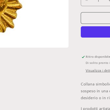
Diminuisci
quantità
per
Boncoeurs,
collana
con
ciondolo
cuore
sacro
oro
Ritiro disponibi
Di solito pronto 
Visualizza i det
Collana simboli
sospeso in una 
desiderio o in 
I prodotti artig