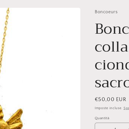
Boncoeurs
Bonc
coll
cion
sacr
Prezzo
€50,00 EUR
di
Imposte incluse.
Spe
listino
Quantità
Quantità