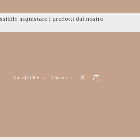
ssibile acquistare i prodotti dal nostro
P
L
Accedi
Carrello
Italia | EUR €
Italiano
a
i
e
n
s
g
e
u
/
a