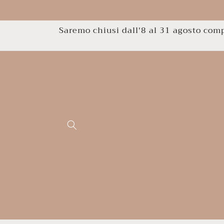
Vai
direttamente
ai contenuti
Saremo chiusi dall'8 al 31 agosto compr