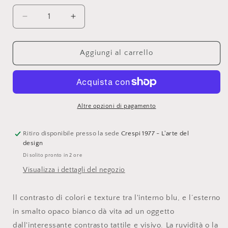
Diminuisci
Aumenta
quantità
quantità
per
per
Elite
Elite
Aggiungi al carrello
To
To
Be
Be
ciotola
ciotola
in
in
ceramica
ceramica
Altre opzioni di pagamento
mod.
mod.
Rainbow
Rainbow
29
29
Ritiro disponibile presso la sede
Crespi 1977 - L'arte del
x
x
design
29
29
Di solito pronto in 2 ore
x
x
Visualizza i dettagli del negozio
11
11
cm
cm
bianco/blu
bianco/blu
ll contrasto di colori e texture tra l'interno blu, e l’esterno
in smalto opaco bianco dà vita ad un oggetto
dall'interessante contrasto tattile e visivo. La ruvidità o la