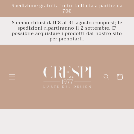
Vai
Spedizione gratuita in tutta Italia a partire da
direttamente
70€
ai contenuti
Saremo chiusi dall'8 al 31 agosto compresi; le
spedizioni ripartiranno il 2 settembre. E'
possibile acquistare i prodotti dal nostro sito
per prenotarli.
Carrello
Passa alle
informazioni
sul
prodotto