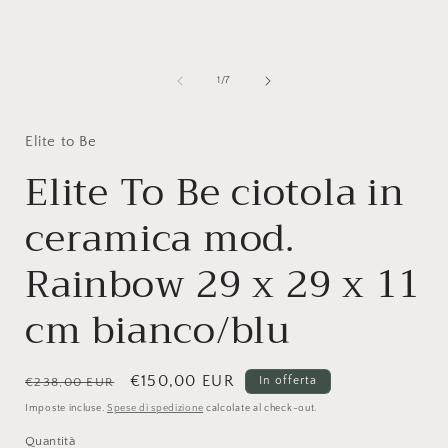
multimediali
m
1
in
i
finestra
f
modale
su
1
/
7
Elite to Be
Elite To Be ciotola in
ceramica mod.
Rainbow 29 x 29 x 11
cm bianco/blu
Prezzo
Prezzo
€150,00 EUR
In offerta
€238,00 EUR
di
scontato
Imposte incluse.
Spese di spedizione
calcolate al check-out.
listino
Quantità
Quantità