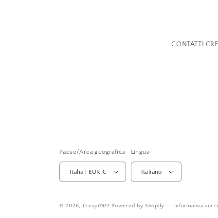
CONTATTI CRE
Paese/Area geografica
Lingua
Italia | EUR €
Italiano
© 2026,
Crespi1977
Powered by Shopify
Informativa sui r