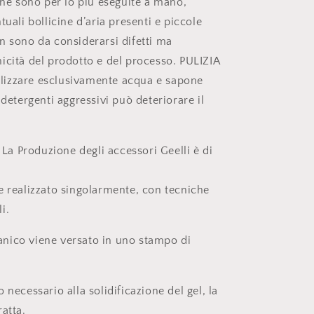
one sono per lo più eseguite a mano,
tuali bollicine d’aria presenti e piccole
n sono da considerarsi difetti ma
icità del prodotto e del processo. PULIZIA
tilizzare esclusivamente acqua e sapone
 detergenti aggressivi può deteriorare il
-
La Produzione degli accessori Geelli è di
e realizzato singolarmente, con tecniche
i.
etanico viene versato in uno stampo di
 necessario alla solidificazione del gel, la
atta.