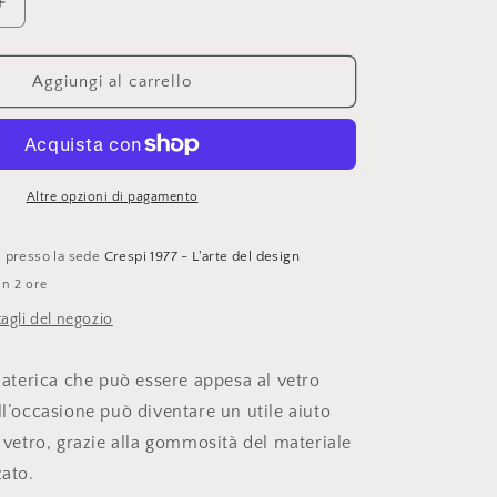
c
Aumenta
quantità
a
per
Geelli,
Aggiungi al carrello
Tito
Petit
Tergivetro
colore
AVIO,
Altre opzioni di pagamento
Monica
Graffeo
le presso la sede
Crespi 1977 - L'arte del design
in 2 ore
tagli del negozio
terica che può essere appesa al vetro
ll’occasione può diventare un utile aiuto
l vetro, grazie alla gommosità del materiale
zato.