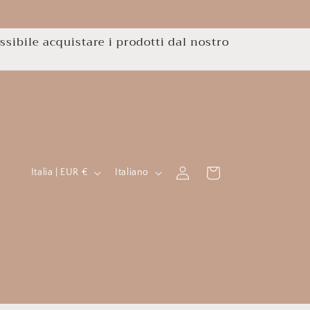
ssibile acquistare i prodotti dal nostro
P
L
Accedi
Carrello
Italia | EUR €
Italiano
a
i
e
n
s
g
e
u
/
a