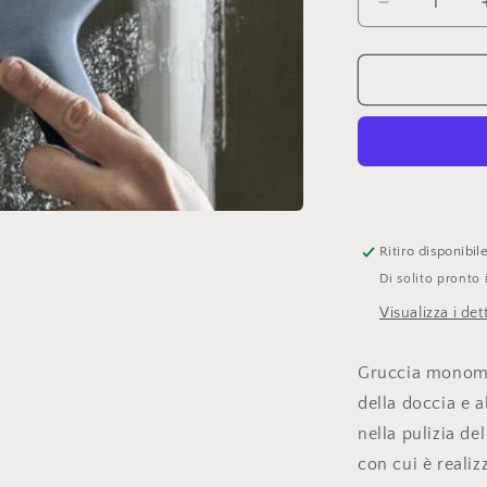
Diminuisci
quantità
per
Geelli,
Tito
Petit
Tergivetro
colore
AVIO,
Monica
Graffeo
Ritiro disponibi
Di solito pronto 
Visualizza i det
Gruccia monoma
della doccia e a
nella pulizia de
con cui è realiz