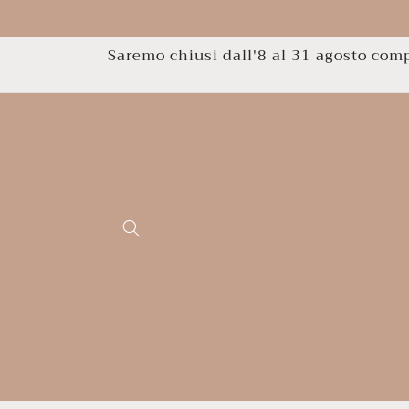
Vai
direttamente
ai contenuti
Saremo chiusi dall'8 al 31 agosto compr