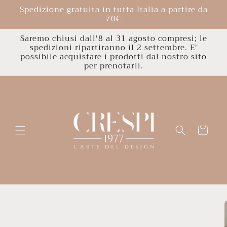
Vai
Spedizione gratuita in tutta Italia a partire da
direttamente
70€
ai contenuti
Saremo chiusi dall'8 al 31 agosto compresi; le
spedizioni ripartiranno il 2 settembre. E'
possibile acquistare i prodotti dal nostro sito
per prenotarli.
Carrello
Passa alle
informazioni
sul
prodotto