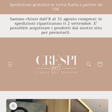
Vai
Spedizione gratuita in tutta Italia a partire da
direttamente
70€
ai contenuti
Saremo chiusi dall'8 al 31 agosto compresi; le
spedizioni ripartiranno il 2 settembre. E'
possibile acquistare i prodotti dal nostro sito
per prenotarli.
Carrello
Passa alle
informazioni
sul
prodotto