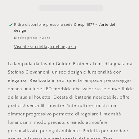
Brothers
Brothers
Tom
Tom
oro
oro
Ritiro disponibile presso la sede
Crespi 1977 - L'arte del
design
Di solito pronto in 2 ore
Visualizza i dettagli del negozio
La lampada da tavolo Golden Brothers Tom, disegnata da
Stefano Giovannoni, unisce design e funzionalità con
eleganza. Realizzata in oro, questa lampada-personaggio
emana una luce LED morbida che valorizza le curve fluide
della sua silhouette. Dotata di batteria ricaricabile, offre
praticità senza fili, mentre l’interruttore touch con
dimmer progressivo permette di regolare l’intensità
luminosa in modo preciso, creando atmosfere
personalizzate per ogni ambiente. Perfetta per arredare