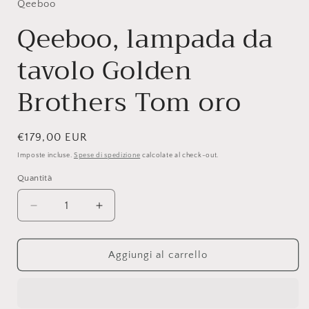
Qeeboo
Qeeboo, lampada da
tavolo Golden
Brothers Tom oro
Prezzo
€179,00 EUR
di
Imposte incluse.
Spese di spedizione
calcolate al check-out.
listino
Quantità
Quantità
Diminuisci
Aumenta
quantità
quantità
per
per
Qeeboo,
Qeeboo,
Aggiungi al carrello
lampada
lampada
da
da
tavolo
tavolo
Golden
Golden